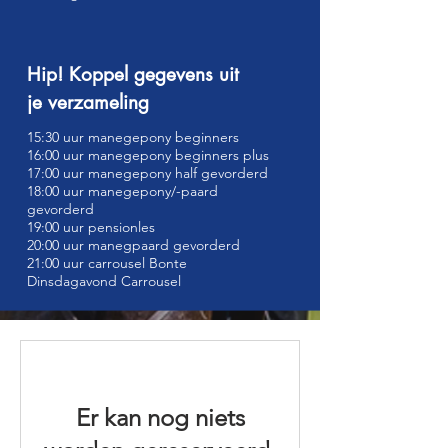
Hip! Koppel gegevens uit
je verzameling
15:30 uur manegepony beginners
16:00 uur manegepony beginners plus
17:00 uur manegepony half gevorderd
18:00 uur manegepony/-paard
gevorderd
19:00 uur pensionles
20:00 uur manegpaard gevorderd
21:00 uur carrousel Bonte
Dinsdagavond Carrousel
Er kan nog niets