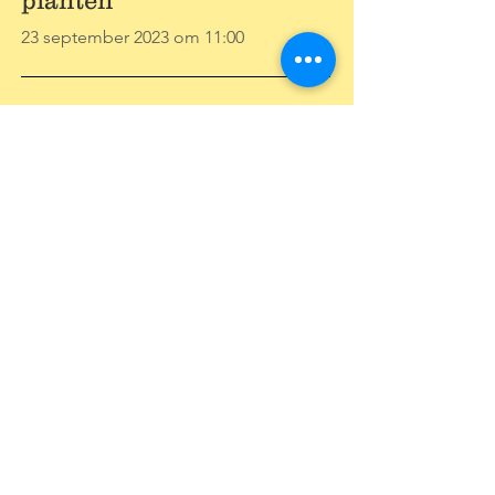
planten
23 september 2023 om 11:00
Damesvoetbal vs. NYU
23 september 2023 om 11:00
Innovatiedag 2023
23 september 2023 om 11:00
Universiteit Orkest
23 september 2023 om 11:00