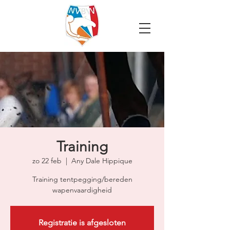
Training
zo 22 feb
  |  
Any Dale Hippique
Training tentpegging/bereden
wapenvaardigheid
Registratie is afgesloten