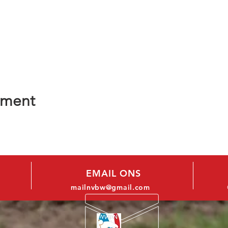
ement
EMAIL ONS
mailnvbw@gmail.com