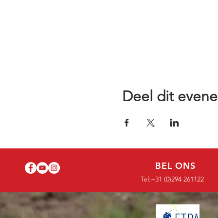
Deel dit even
BEL ONS
Tel:+31 (0)294 261122