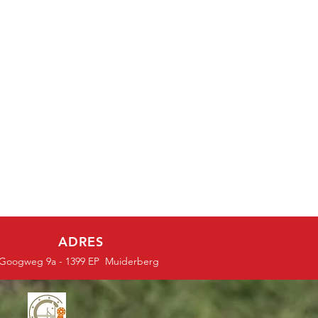
ADRES
Googweg 9a - 1399 EP Muiderberg