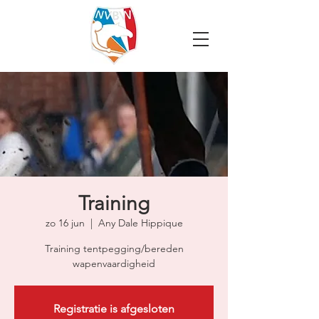
Training
zo 16 jun
  |  
Any Dale Hippique
Training tentpegging/bereden
wapenvaardigheid
Registratie is afgesloten